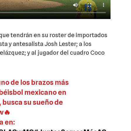
que tendrán en su roster de importados
sta y antesalista Josh Lester; a los
elázquez; y al jugador del cuadro Coco
uno de los brazos más
béisbol mexicano en
, busca su sueño de
ow🔥
a en: