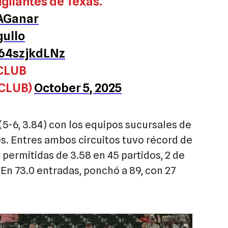
gilantes de Texas.
AGanar
ullo
/64szjkdLNz
CLUB
CLUB)
October 5, 2025
(5-6, 3.84) con los equipos sucursales de
es. Entres ambos circuitos tuvo récord de
 permitidas de 3.58 en 45 partidos, 2 de
 En 73.0 entradas, ponchó a 89, con 27