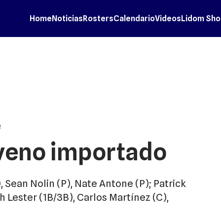
Home
Noticias
Rosters
Calendario
Videos
Lidom Sho
6
veno importado
 Sean Nolin (P), Nate Antone (P); Patrick
h Lester (1B/3B), Carlos Martínez (C),