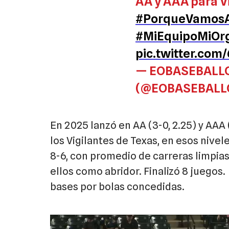
AA y AAA para Vi
#PorqueVamos
#MiEquipoMiOrg
pic.twitter.com
— EOBASEBALL
(@EOBASEBALL
En 2025 lanzó en AA (3-0, 2.25) y AAA 
los Vigilantes de Texas, en esos nivel
8-6, con promedio de carreras limpias
ellos como abridor. Finalizó 8 juegos.
bases por bolas concedidas.