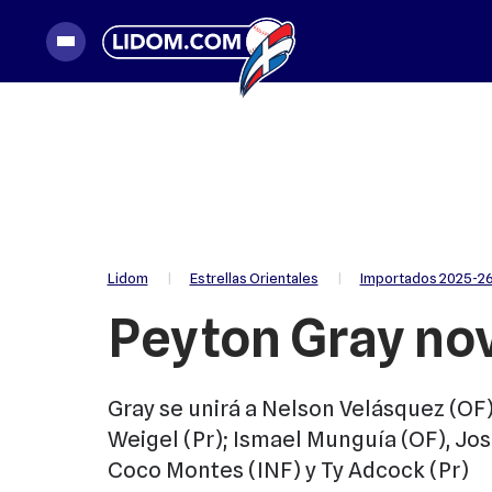
|
Estrellas Orientales
|
Importados 2025-2
Lidom
Peyton Gray no
Gray se unirá a Nelson Velásquez (OF),
Weigel (Pr); Ismael Munguía (OF), Jos
Coco Montes (INF) y Ty Adcock (Pr)