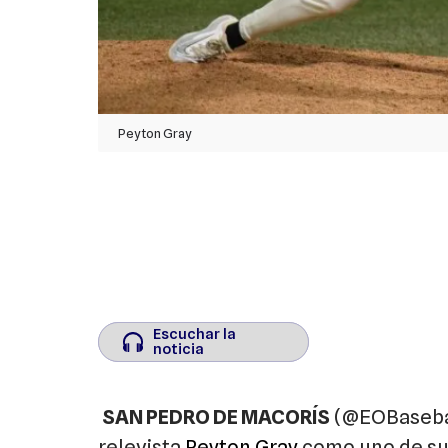
Peyton Gray
Escuchar la
Escuchar la
noticia
noticia
SAN PEDRO DE MACORÍS
(@EOBaseball
relevista
Peyton Gray
como uno de sus