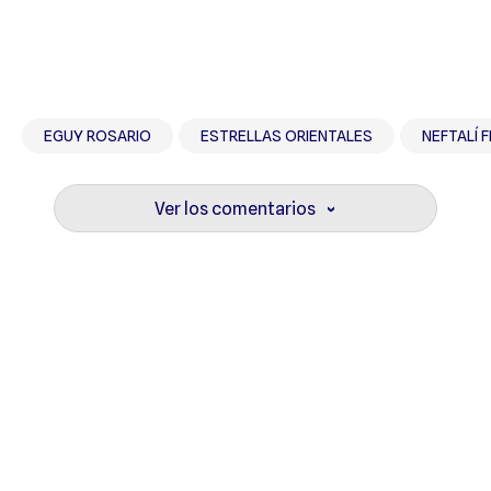
EGUY ROSARIO
ESTRELLAS ORIENTALES
NEFTALÍ F
Ver los comentarios
›