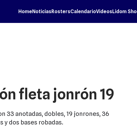
Home
Noticias
Rosters
Calendario
Videos
Lidom Sho
ón fleta jonrón 19
on 33 anotadas, dobles, 19 jonrones, 36
s y dos bases robadas.