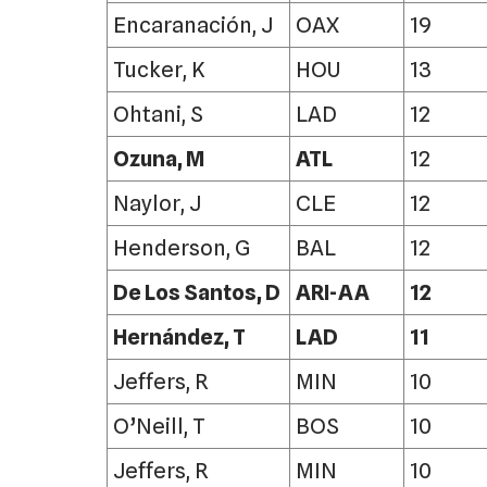
Encaranación, J
OAX
19
Tucker, K
HOU
13
Ohtani, S
LAD
12
Ozuna, M
ATL
12
Naylor, J
CLE
12
Henderson, G
BAL
12
De Los Santos, D
ARI-AA
12
Hernández, T
LAD
11
Jeffers, R
MIN
10
O’Neill, T
BOS
10
Jeffers, R
MIN
10