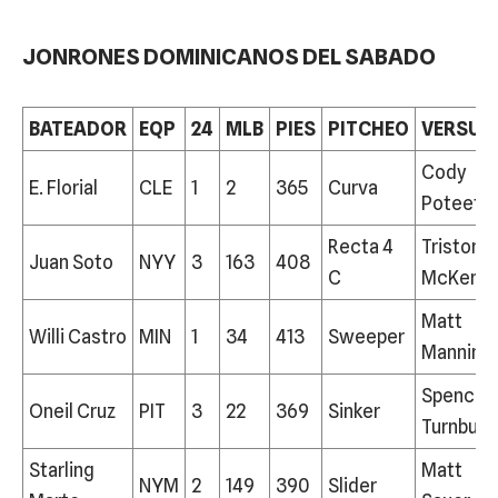
JONRONES DOMINICANOS DEL SABADO
BATEADOR
EQP
24
MLB
PIES
PITCHEO
VERSUS
Cody
E. Florial
CLE
1
2
365
Curva
Poteet
Recta 4
Triston
Juan Soto
NYY
3
163
408
C
McKenzi
Matt
Willi Castro
MIN
1
34
413
Sweeper
Manning
Spencer
Oneil Cruz
PIT
3
22
369
Sinker
Turnbull
Starling
Matt
NYM
2
149
390
Slider