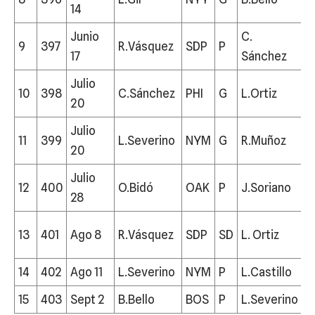
14
Junio
C.
9
397
R.Vásquez
SDP
P
P
17
Sánchez
Julio
10
398
C.Sánchez
PHI
G
L.Ortiz
P
20
Julio
11
399
L.Severino
NYM
G
R.Muñoz
M
20
Julio
12
400
O.Bidó
OAK
P
J.Soriano
L
28
13
401
Ago 8
R.Vásquez
SDP
SD
L. Ortiz
P
14
402
Ago 11
L.Severino
NYM
P
L.Castillo
S
15
403
Sept 2
B.Bello
BOS
P
L.Severino
N