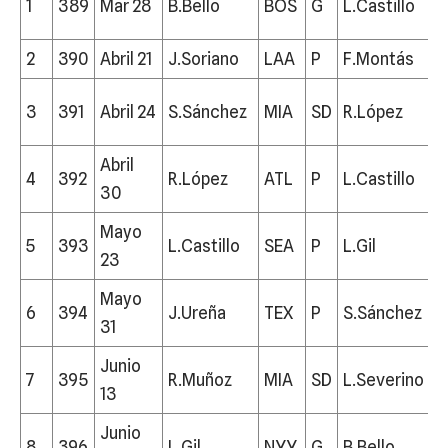
1
389
Mar 28
B.Bello
BOS
G
L.Castillo
S
2
390
Abril 21
J.Soriano
LAA
P
F.Montás
C
3
391
Abril 24
S.Sánchez
MIA
SD
R.López
A
Abril
4
392
R.López
ATL
P
L.Castillo
S
30
Mayo
5
393
L.Castillo
SEA
P
L.Gil
N
23
Mayo
6
394
J.Ureña
TEX
P
S.Sánchez
M
31
Junio
7
395
R.Muñoz
MIA
SD
L.Severino
N
13
Junio
8
396
L.Gil
NYY
G
B.Bello
B