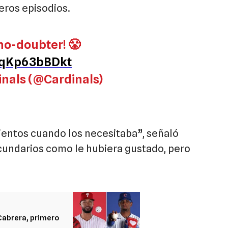
eros episodios.
o-doubter! 😤
m/qKp63bBDkt
inals (@Cardinals)
ientos cuando los necesitaba”, señaló
cundarios como le hubiera gustado, pero
Cabrera, primero