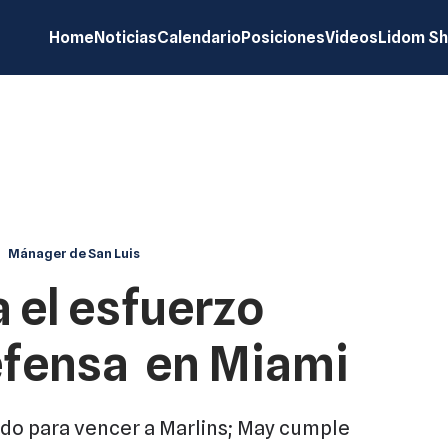
Home
Noticias
Calendario
Posiciones
Videos
Lidom S
Mánager de San Luis
 el esfuerzo
defensa en Miami
do para vencer a Marlins; May cumple