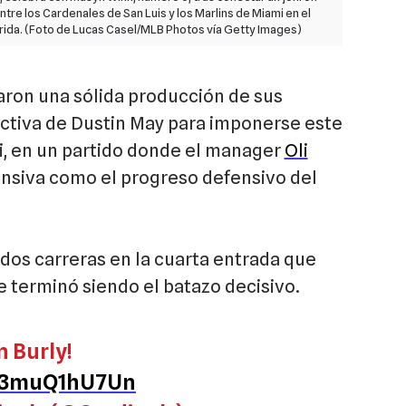
ntre los Cardenales de San Luis y los Marlins de Miami en el
lorida. (Foto de Lucas Casel/MLB Photos vía Getty Images)
ron una sólida producción de sus
ctiva de Dustin May para imponerse este
i, en un partido donde el manager
Oli
ensiva como el progreso defensivo del
os carreras en la cuarta entrada que
ue terminó siendo el batazo decisivo.
 Burly!
m/3muQ1hU7Un