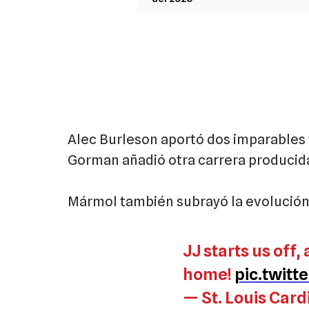
Alec Burleson aportó dos imparables 
Gorman añadió otra carrera producid
Mármol también subrayó la evolución
JJ starts us off,
home!
pic.twit
— St. Louis Card