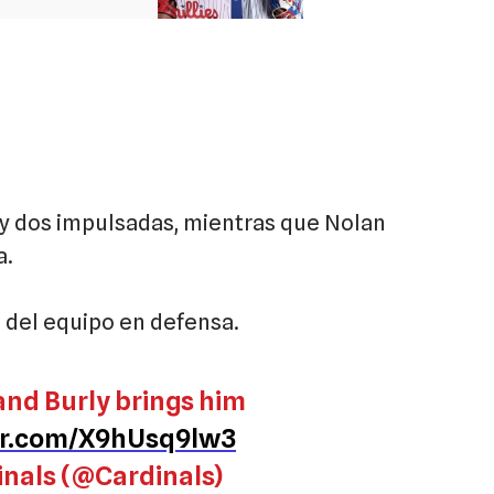
y dos impulsadas, mientras que Nolan
a.
 del equipo en defensa.
 and Burly brings him
ter.com/X9hUsq9lw3
inals (@Cardinals)