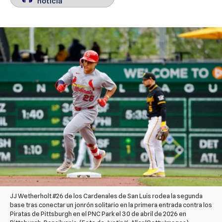
noticia
noticia
JJ Wetherholt #26 de los Cardenales de San Luis rodea la segunda
base tras conectar un jonrón solitario en la primera entrada contra los
Piratas de Pittsburgh en el PNC Park el 30 de abril de 2026 en