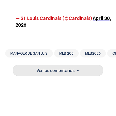
— St. Louis Cardinals (@Cardinals)
April 30,
2026
MANAGER DE SAN LUIS
MLB 206
MLB2026
O
Ver los comentarios
›