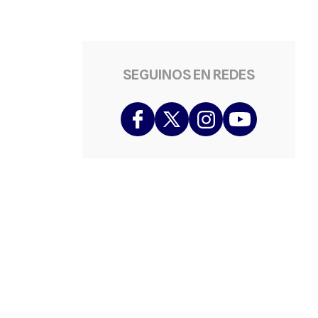
SEGUINOS EN REDES