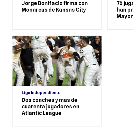
Jorge Bonifacio firma con
76 ju
Monarcas de Kansas City
han pa
Mayor
Liga Independiente
Dos coaches y más de
cuarenta jugadores en
Atlantic League