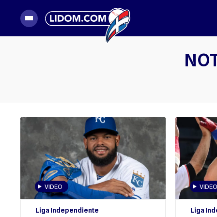
NOT
VIDEO
VIDE
Liga Independiente
Liga In