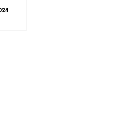
e del 2024