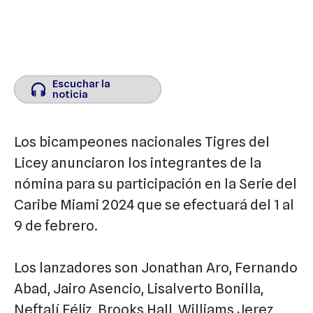
Escuchar la
Escuchar la
noticia
noticia
Los bicampeones nacionales Tigres del
Licey anunciaron los integrantes de la
nómina para su participación en la Serie del
Caribe Miami 2024 que se efectuará del 1 al
9 de febrero.
Los lanzadores son Jonathan Aro, Fernando
Abad, Jairo Asencio, Lisalverto Bonilla,
Neftalí Féliz, Brooks Hall, Williams Jerez,