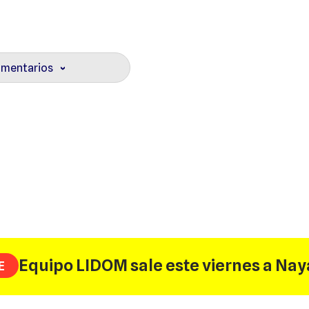
omentarios
›