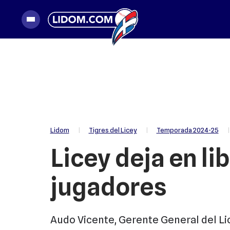
|
Tigres del Licey
|
Temporada 2024-25
|
Lidom
Licey deja en li
jugadores
Audo Vicente, Gerente General del Li