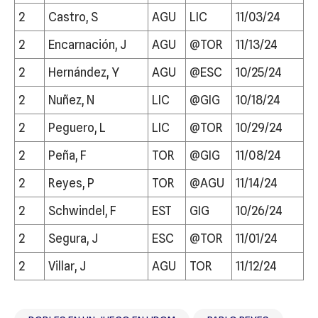
2
Castro, S
AGU
LIC
11/03/24
2
Encarnación, J
AGU
@TOR
11/13/24
2
Hernández, Y
AGU
@ESC
10/25/24
2
Nuñez, N
LIC
@GIG
10/18/24
2
Peguero, L
LIC
@TOR
10/29/24
2
Peña, F
TOR
@GIG
11/08/24
2
Reyes, P
TOR
@AGU
11/14/24
2
Schwindel, F
EST
GIG
10/26/24
2
Segura, J
ESC
@TOR
11/01/24
2
Villar, J
AGU
TOR
11/12/24