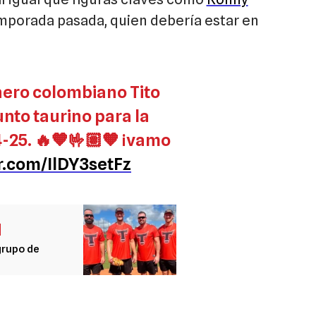
emporada pasada, quien debería estar en
nero colombiano Tito
unto taurino para la
25. 🔥🧡🤟🏽🧡 ¡vamo
er.com/IlDY3setFz
N
grupo de