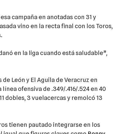
n esa campaña en anotadas con 31 y
ada vino en la recta final con los Toros,
.
anó en la liga cuando está saludable”,
s de León y El Aguila de Veracruz en
línea ofensiva de .349/.416/.524 en 40
 11 dobles, 3 vuelacercas y remolcó 13
ros tienen pautado integrarse en los
l igual que figuras claves como
Ronny