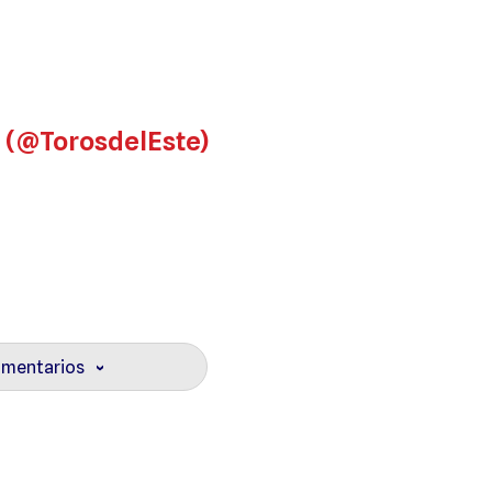
e (@TorosdelEste)
omentarios
›