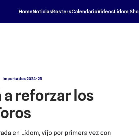
Home
Noticias
Rosters
Calendario
Videos
Lidom Sho
Importados 2024-25
 a reforzar los
Toros
ada en Lidom, vijo por primera vez con