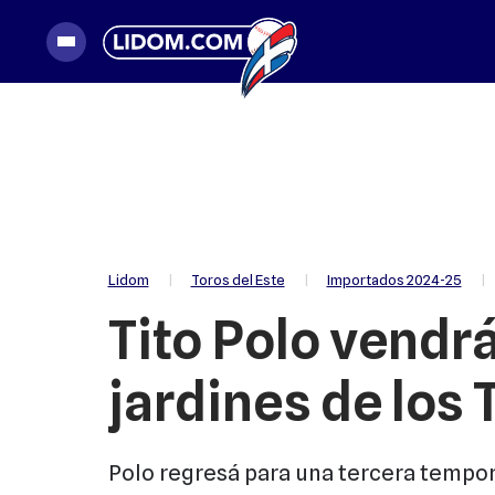
|
Toros del Este
|
Importados 2024-25
|
Lidom
Tito Polo vendrá
jardines de los 
Polo regresá para una tercera tempor