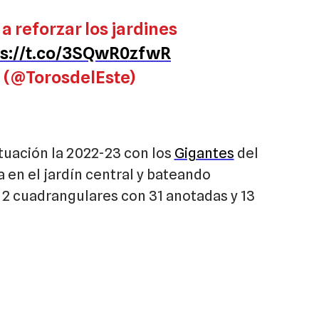
 a reforzar los jardines
ps://t.co/3SQwR0zfwR
e (@TorosdelEste)
tuación la 2022-23 con los
Gigantes
del
 en el jardín central y bateando
 y 2 cuadrangulares con 31 anotadas y 13