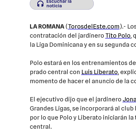
Escuchar la
Escuchar la
noticia
noticia
LA ROMANA
(
TorosdelEste.com
).- Lo
contratación del jardinero
Tito Polo
,
la Liga Dominicana y en su segunda co
Polo estará en los entrenamientos des
prado central con
Luis Liberato
, expl
momento de hacer el anuncio de la c
El ejecutivo dijo que el jardinero
Jona
Grandes Ligas, se incorporará al club 
por lo que Polo y Liberato iniciarán l
central.