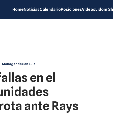
Home
Noticias
Calendario
Posiciones
Videos
Lidom S
Manager de San Luis
allas en el
tunidades
rota ante Rays