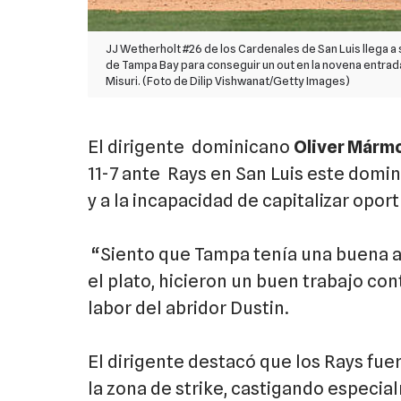
JJ Wetherholt #26 de los Cardenales de San Luis llega 
de Tampa Bay para conseguir un out en la novena entrada
Misuri. (Foto de Dilip Vishwanat/Getty Images)
El dirigente dominicano
Oliver Mármo
11-7 ante Rays en San Luis este domi
y a la incapacidad de capitalizar opor
“Siento que Tampa tenía una buena 
el plato, hicieron un buen trabajo cont
labor del abridor Dustin.
El dirigente destacó que los Rays fue
la zona de strike, castigando especia