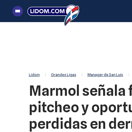
|
Grandes Ligas
|
Manager de San Luis
|
Lidom
Marmol señala f
pitcheo y opor
perdidas en der