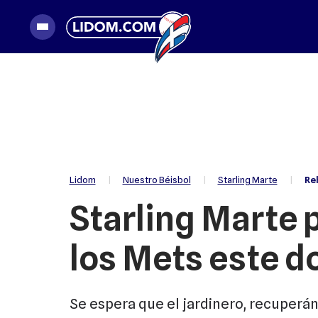
|
Nuestro Béisbol
|
Starling Marte
|
Re
Lidom
Starling Marte 
los Mets este 
Se espera que el jardinero, recuperá