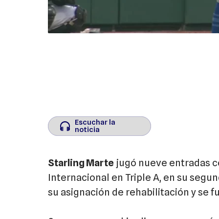
Escuchar la
Escuchar la
noticia
noticia
Starling Marte
jugó nueve entradas co
Internacional en Triple A, en su seg
su asignación de rehabilitación y se f