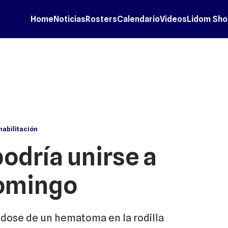
Home
Noticias
Rosters
Calendario
Videos
Lidom Sho
habilitación
podría unirse a
domingo
ndose de un hematoma en la rodilla