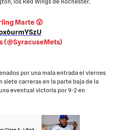
gton, los Red Wings de Rochester.
rling Marte 😮
m/ox6urmYSzU
s (@SyracuseMets)
nados por una mala entrada el viernes
 siete carreras en la parte baja de la
una eventual victoria por 9-2 en
en Clase A; J-Rod