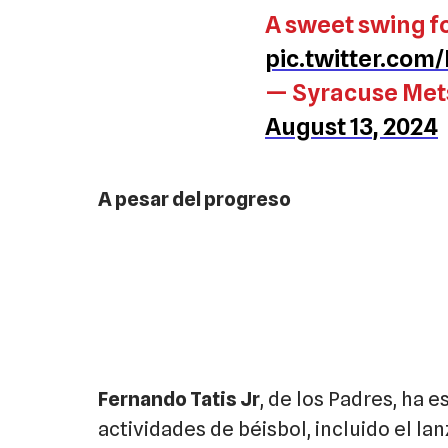
A sweet swing fo
pic.twitter.co
— Syracuse Met
August 13, 2024
A pesar del progreso
Fernando Tatis Jr
, de los Padres, ha 
actividades de béisbol, incluido el l