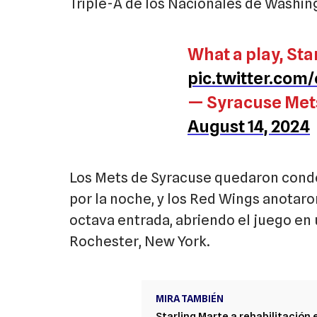
Triple-A de los Nacionales de Washin
What a play, Sta
pic.twitter.co
— Syracuse Met
August 14, 2024
Los Mets de Syracuse quedaron conde
por la noche, y los Red Wings anotaron
octava entrada, abriendo el juego en 
Rochester, New York.
MIRA TAMBIÉN
Starling Marte a rehabilitación 