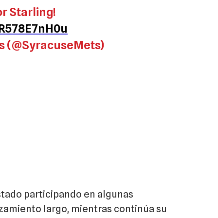
r Starling!
m/R578E7nH0u
s (@SyracuseMets)
estado participando en algunas
anzamiento largo, mientras continúa su