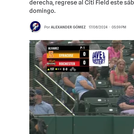
derecha, regrese al Citi Field este s
domingo.
Por
ALEXANDER GÓMEZ
17/08/2024 · 05:59 PM