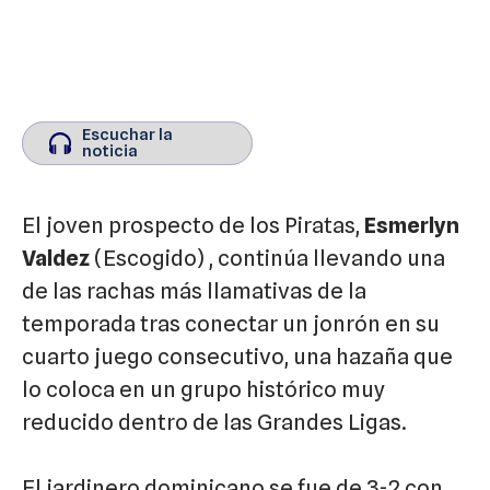
Escuchar la
Escuchar la
noticia
noticia
El joven prospecto de los
Piratas
,
Esmerlyn
Valdez
(Escogido)
, continúa llevando una
de las rachas más llamativas de la
temporada tras conectar un jonrón en su
cuarto juego consecutivo, una hazaña que
lo coloca en un grupo histórico muy
reducido dentro de las Grandes Ligas.
El jardinero dominicano se fue de 3-2 con